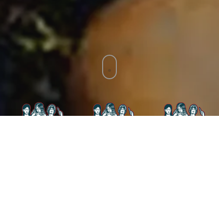
The Outline Studio - Tattoo Studio
Località CENTRO
Tatuaggi, piercing, pittura